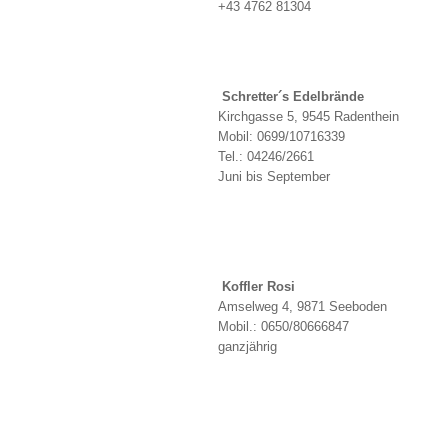
+43 4762 81304
Schretter´s Edelbrände
Kirchgasse 5, 9545 Radenthein
Mobil: 0699/10716339
Tel.: 04246/2661
Juni bis September
Koffler Rosi
Amselweg 4, 9871 Seeboden
Mobil.: 0650/80666847
ganzjährig