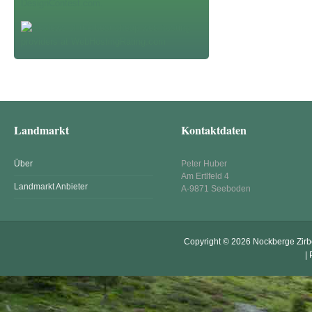
Landmarkt
Kontaktdaten
Über
Peter Huber
Am Ertlfeld 4
Landmarkt Anbieter
A-9871 Seeboden
Copyright © 2026
Nockberge Zir
|