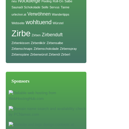
Nockberge
neu
Peeling
Roll-On
Salbe
Saunaöl
Schokolade
Seife
Servus
Tanne
Verwöhnen
urlecker.at
Wandertipps
wohltuend
Webseite
Würstel
Zirbe
Zirbenduft
Zirben
Zirbenkissen
Zirbenlikör
Zirbensalbe
Zirbenschnaps
Zirbenschokolade
Zirbenspray
Zirbenspäne
Zirbenwürstl
Zirbenöl
Zirberl
Sponsors