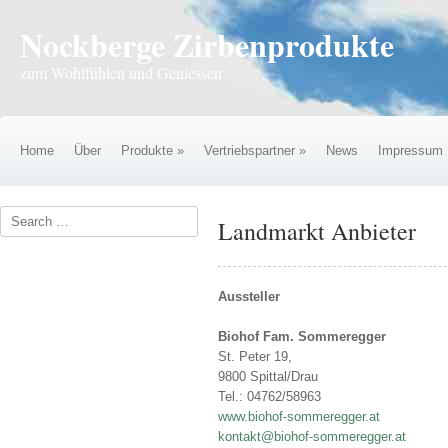
Nockberge Zirbenprodukte
zum Wohlfühlen und Geniessen
Home
Über
Produkte
»
Vertriebspartner
»
News
Impressum
Landmarkt Anbieter
Aussteller
Biohof Fam. Sommeregger
St. Peter 19,
9800 Spittal/Drau
Tel.: 04762/58963
www.biohof-sommeregger.at
kontakt@biohof-sommeregger.at