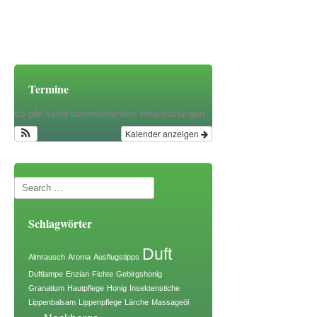
Termine
Es gibt keine bevorstehenden Veranstaltungen.
Kalender anzeigen
Search
Schlagwörter
Duft
Almrausch
Aroma
Ausflugstipps
Duftlampe
Enzian
Fichte
Gebirgshonig
Granatium
Hautpflege
Honig
Insektenstiche
Lippenbalsam
Lippenpflege
Lärche
Massageöl