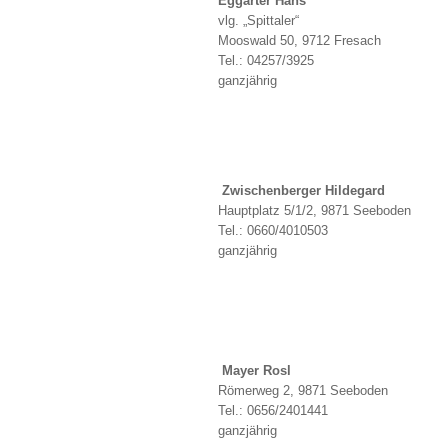
Eggarter Hans
vlg. „Spittaler“
Mooswald 50, 9712 Fresach
Tel.: 04257/3925
ganzjährig
Zwischenberger Hildegard
Hauptplatz 5/1/2, 9871 Seeboden
Tel.: 0660/4010503
ganzjährig
Mayer Rosl
Römerweg 2, 9871 Seeboden
Tel.: 0656/2401441
ganzjährig