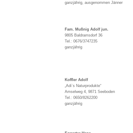
ganzjährig, ausgenommen Jänner
Fam. Mußnig Adolf jun.
9805 Baldramsdorf 36
Tel.: 0676/3747235
ganzjährig
Koffler Adolf
„Adi`s Naturprodukte“
Amselweg 4, 9871 Seeboden
Tel.: 0650/8262200
ganzjährig