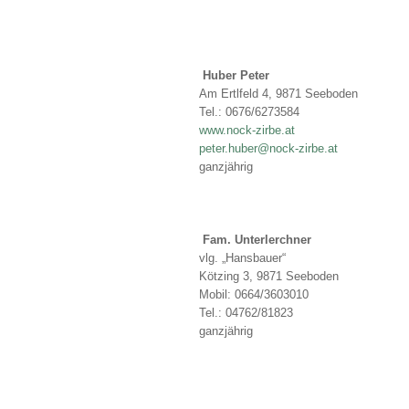
Huber Peter
Am Ertlfeld 4, 9871 Seeboden
Tel.: 0676/6273584
www.nock-zirbe.at
peter.huber@nock-zirbe.at
ganzjährig
Fam. Unterlerchner
vlg. „Hansbauer“
Kötzing 3, 9871 Seeboden
Mobil: 0664/3603010
Tel.: 04762/81823
ganzjährig