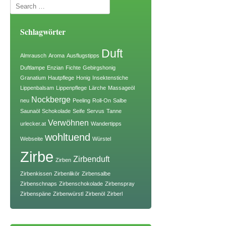
Schlagwörter
Duft
Almrausch
Aroma
Ausflugstipps
Duftlampe
Enzian
Fichte
Gebirgshonig
Granatium
Hautpflege
Honig
Insektenstiche
Lippenbalsam
Lippenpflege
Lärche
Massageöl
Nockberge
neu
Peeling
Roll-On
Salbe
Saunaöl
Schokolade
Seife
Servus
Tanne
Verwöhnen
urlecker.at
Wandertipps
wohltuend
Webseite
Würstel
Zirbe
Zirbenduft
Zirben
Zirbenkissen
Zirbenlikör
Zirbensalbe
Zirbenschnaps
Zirbenschokolade
Zirbenspray
Zirbenspäne
Zirbenwürstl
Zirbenöl
Zirberl