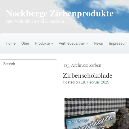
Nockberge Zirbenprodukte
zum Wohlfühlen und Geniessen
Home
Über
Produkte
»
Vertriebspartner
»
News
Impressum
Tag Archives:
Zirben
Zirbenschokolade
Posted on
19. Februar 2015